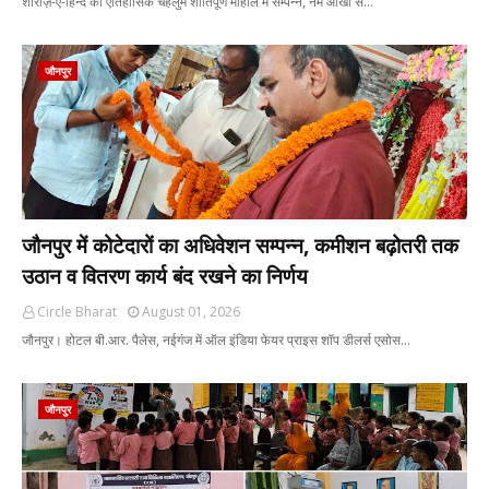
शीराज़-ए-हिन्द का ऐतिहासिक चेहलुम शांतिपूर्ण माहौल में सम्पन्न, नम आँखों स…
जौनपुर
जौनपुर में कोटेदारों का अधिवेशन सम्पन्न, कमीशन बढ़ोतरी तक
उठान व वितरण कार्य बंद रखने का निर्णय
Circle Bharat
August 01, 2026
जौनपुर। होटल बी.आर. पैलेस, नईगंज में ऑल इंडिया फेयर प्राइस शॉप डीलर्स एसोस…
जौनपुर