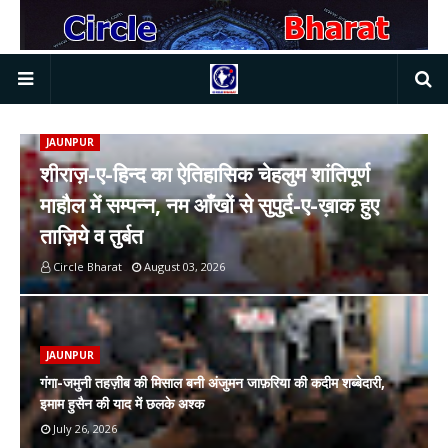
JAUNPUR
शीराज़-ए-हिन्द का ऐतिहासिक चेहलुम शांतिपूर्ण
माहौल में सम्पन्न, नम आँखों से सुपुर्द-ए-ख़ाक हुए
ताज़िये व तुर्बत
Circle Bharat
August 03, 2026
JAUNPUR
गंगा-जमुनी तहज़ीब की मिसाल बनी अंजुमन जाफ़रिया की कदीम शब्बेदारी,
इमाम हुसैन की याद में छलके अश्क
July 26, 2026