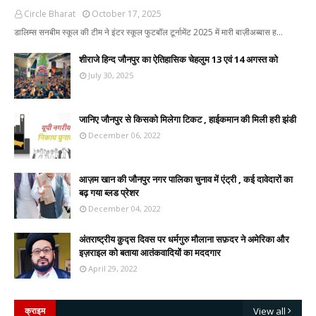
Circle Bharat
October 17, 2025
डालिम्स सनबीम स्कूल की टीम ने इंटर स्कूल फुटबॉल टूर्नामेंट 2025 में मारी बाज़ीअब्बास ह…
शीराजे हिन्द जौनपुर का ऐतिहासिक चेहलुम 13 एवं 14 अगस्त को
July 30, 2025
जानिए जौनपुर से किसको मिलेगा टिकट , हाईकमान की मिली हरी झंडी
December 06, 2022
आज़म खान की जौनपुर नगर पालिका चुनाव में एंट्री , कई दावेदारों का
बढ़ गया ब्लड प्रेशर
December 04, 2022
अंतराष्ट्रीय क़ुद्स दिवस पर धर्मगुरु मौलाना सफ़दर ने अमेरिका और
इज़राइल को बताया आतंकवादियों का मददगार
April 29, 2022
क्राइम
View all