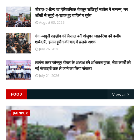
शीराज़-ए-हिन्द का ऐतिहासिक चेहलुम शांतिपूर्ण माहौल में सम्पन्न, नम
आँखों से सुपुर्द-ए-ख़ाक हुए ताज़िये व तुर्बत
August 03, 2026
गंगा-जमुनी तहज़ीब की मिसाल बनी अंजुमन जाफ़रिया की कदीम
शब्बेदारी, इमाम हुसैन की याद में छलके अश्क
July 26, 2026
लायंस क्लब जौनपुर रॉयल के अध्यक्ष बने अभिताश गुप्ता, सेवा कार्यों को
नई ऊंचाइयों तक ले जाने का लिया संकल्प
July 21, 2026
FOOD
View all
JAUNPUR