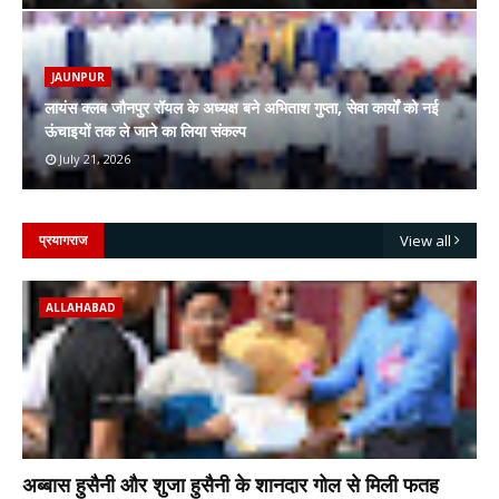
JAUNPUR
लायंस क्लब जौनपुर रॉयल के अध्यक्ष बने अभिताश गुप्ता, सेवा कार्यों को नई
ऊंचाइयों तक ले जाने का लिया संकल्प
July 21, 2026
प्रयागराज
View all
ALLAHABAD
अब्बास हुसैनी और शुजा हुसैनी के शानदार गोल से मिली फतह