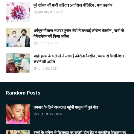
पूर्व सांसद की पत्नी सहित 16 कोरोना पॉज़िटिव , मचा हड़कंप
January 07, 2022
धर्मगुरु मौलाना सफ़दर हुसैन ज़ैदी ने लगवाई कोरोना वैक्सीन , सभी से
वैक्सिनेशन की किया अपील
June 27, 2021
शाही इमाम के भतीजो ने लगवाई कोरोना वैक्सीन , अवाम से वैक्सीनेशन
कराने की अपील
June 08, 2021
Random Posts
उपचार के लिये अस्पताल पहुंची मासूम की हुई मौत
August 05, 2026
बच्चों के भविष्य से खिलवाड़ पर सख्ती,टीन शेड में संचालित विद्यालय बंद,