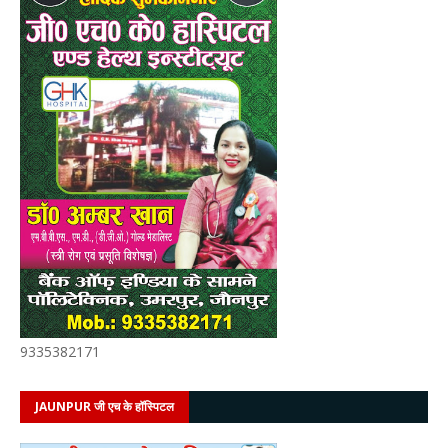
9335382171
JAUNPUR जी एच के हॉस्पिटल