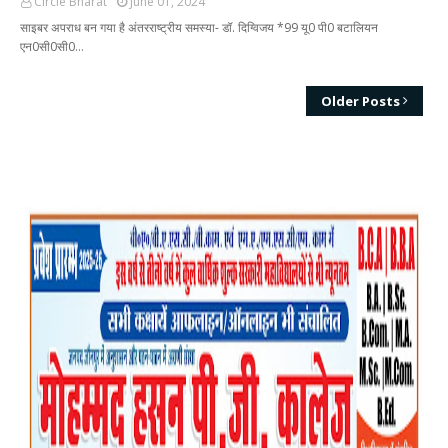
Circle Bharat
June 01, 2024
साइबर अपराध बन गया है अंतरराष्ट्रीय समस्या- डॉ. दिग्विजय *99 यू0 पी0 बटालियन
एन0सी0सी0…
Older Posts