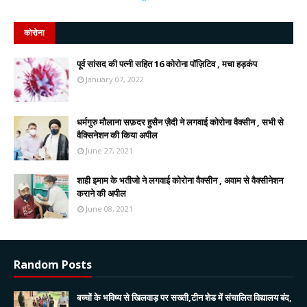
कोरोना
पूर्व सांसद की पत्नी सहित 16 कोरोना पॉज़िटिव , मचा हड़कंप
January 07, 2022
धर्मगुरु मौलाना सफ़दर हुसैन ज़ैदी ने लगवाई कोरोना वैक्सीन , सभी से
वैक्सिनेशन की किया अपील
June 27, 2021
शाही इमाम के भतीजो ने लगवाई कोरोना वैक्सीन , अवाम से वैक्सीनेशन
कराने की अपील
June 08, 2021
Random Posts
बच्चों के भविष्य से खिलवाड़ पर सख्ती,टीन शेड में संचालित विद्यालय बंद,