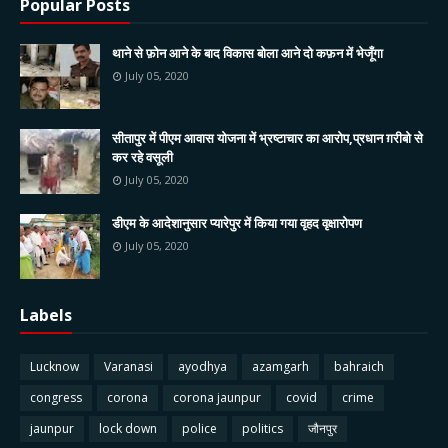
Popular Posts
थाने से फ़ोन आने के बाद विकास बोला आने दो कफ़न में भेजूँगा
July 05, 2020
सीतापुर में पीएम आवास योजना में भ्रष्टाचार का आरोप,प्रधान ग़रीबो से
कर रहे वसूली
July 05, 2020
डीएम के आदेशानुसार प्यारेपुर में किया गया वृहद वृक्षारोपण
July 05, 2020
Labels
Lucknow
Varanasi
ayodhya
azamgarh
bahraich
congress
corona
corona jaunpur
covid
crime
jaunpur
lock down
police
politics
जौनपुर